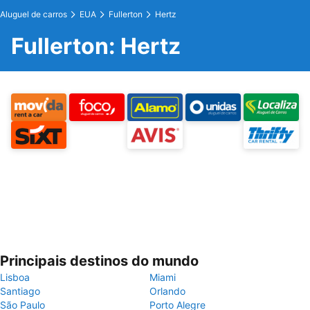
Aluguel de carros
EUA
Fullerton
Hertz
Fullerton: Hertz
Principais destinos do mundo
Lisboa
Miami
Santiago
Orlando
São Paulo
Porto Alegre