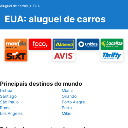
Aluguel de carros
EUA
EUA: aluguel de carros
Principais destinos do mundo
Lisboa
Miami
Santiago
Orlando
São Paulo
Porto Alegre
Roma
Porto
Los Angeles
Milão