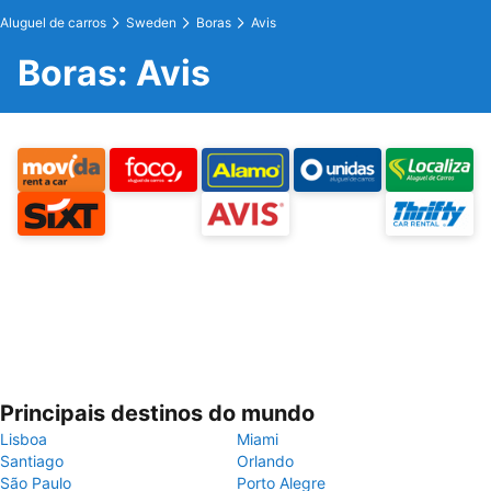
Aluguel de carros
Sweden
Boras
Avis
Boras: Avis
Principais destinos do mundo
Lisboa
Miami
Santiago
Orlando
São Paulo
Porto Alegre