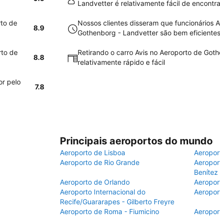
Landvetter é relativamente fácil de encontra
rto de
Nossos clientes disseram que funcionários A
8.9
Gothenborg - Landvetter são bem eficiente
rto de
Retirando o carro Avis no Aeroporto de Got
8.8
relativamente rápido e fácil
or pelo
7.8
Principais aeroportos do mundo
Aeroporto de Lisboa
Aeropor
Aeroporto de Rio Grande
Aeroport
Benítez
Aeroporto de Orlando
Aeropor
Aeroporto Internacional do
Aeropor
Recife/Guararapes - Gilberto Freyre
Aeroporto de Roma - Fiumicino
Aeropor