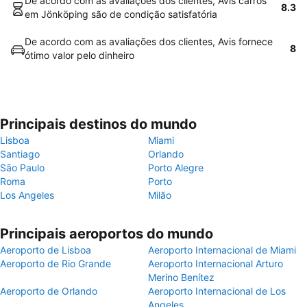
De acordo com as avaliações dos clientes, Avis carros
8.3
em Jönköping são de condição satisfatória
De acordo com as avaliações dos clientes, Avis fornece
8
ótimo valor pelo dinheiro
Principais destinos do mundo
Lisboa
Miami
Santiago
Orlando
São Paulo
Porto Alegre
Roma
Porto
Los Angeles
Milão
Principais aeroportos do mundo
Aeroporto de Lisboa
Aeroporto Internacional de Miami
Aeroporto de Rio Grande
Aeroporto Internacional Arturo
Merino Benítez
Aeroporto de Orlando
Aeroporto Internacional de Los
Angeles