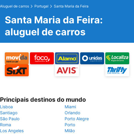
Aluguel de carros
Portugal
Santa Maria da Feira
Santa Maria da Feira:
aluguel de carros
Principais destinos do mundo
Lisboa
Miami
Santiago
Orlando
São Paulo
Porto Alegre
Roma
Porto
Los Angeles
Milão