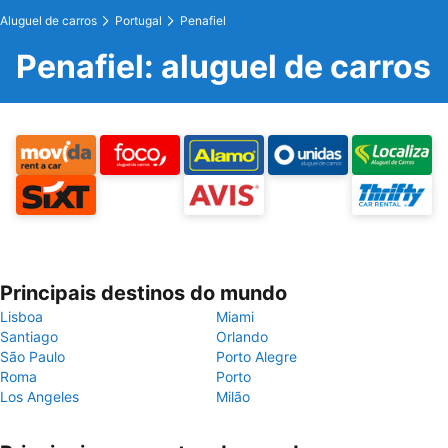
Aluguel de carros
Portugal
Penafiel
Penafiel: aluguel de carros
Principais destinos do mundo
Lisboa
Miami
Santiago
Orlando
São Paulo
Porto Alegre
Roma
Porto
Los Angeles
Milão