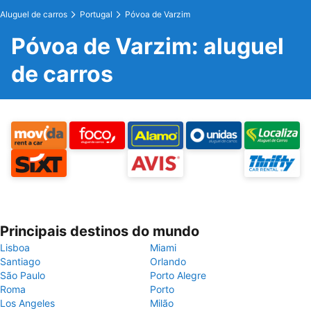
Aluguel de carros
Portugal
Póvoa de Varzim
Póvoa de Varzim: aluguel
de carros
Principais destinos do mundo
Lisboa
Miami
Santiago
Orlando
São Paulo
Porto Alegre
Roma
Porto
Los Angeles
Milão