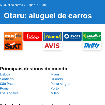
Aluguel de carros
Japan
Otaru
Otaru: aluguel de carros
Principais destinos do mundo
Lisboa
Miami
Santiago
Orlando
São Paulo
Porto Alegre
Roma
Porto
Los Angeles
Milão