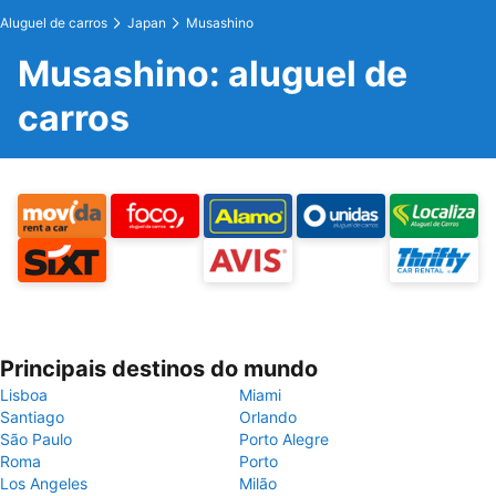
Aluguel de carros
Japan
Musashino
Musashino: aluguel de
carros
Principais destinos do mundo
Lisboa
Miami
Santiago
Orlando
São Paulo
Porto Alegre
Roma
Porto
Los Angeles
Milão