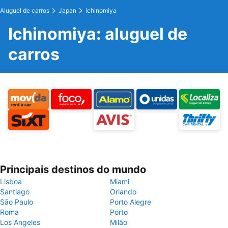
Aluguel de carros
Japan
Ichinomiya
Ichinomiya: aluguel de
carros
Principais destinos do mundo
Lisboa
Miami
Santiago
Orlando
São Paulo
Porto Alegre
Roma
Porto
Los Angeles
Milão