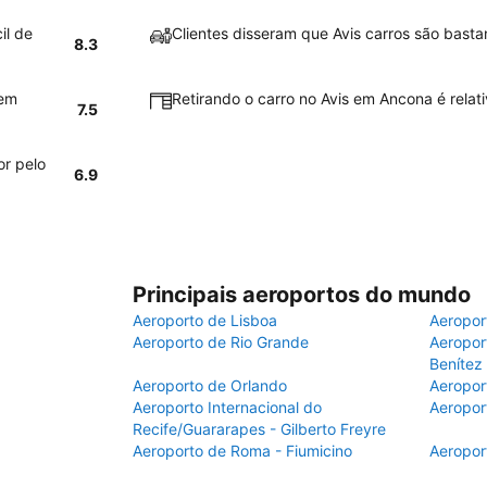
il de
Clientes disseram que Avis carros são bast
8.3
bem
Retirando o carro no Avis em Ancona é relati
7.5
or pelo
6.9
Principais aeroportos do mundo
Aeroporto de Lisboa
Aeropor
Aeroporto de Rio Grande
Aeroport
Benítez
Aeroporto de Orlando
Aeropor
Aeroporto Internacional do
Aeropor
Recife/Guararapes - Gilberto Freyre
Aeroporto de Roma - Fiumicino
Aeropor