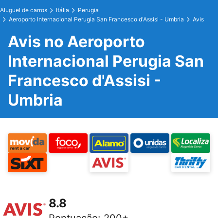
Aluguel de carros
Itália
Perugia
Aeroporto Internacional Perugia San Francesco d'Assisi - Umbria
Avis
Avis no Aeroporto
Internacional Perugia San
Francesco d'Assisi -
Umbria
8.8