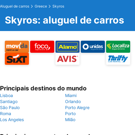
Aluguel de carros
Greece
Skyros
Skyros: aluguel de carros
Principais destinos do mundo
Lisboa
Miami
Santiago
Orlando
São Paulo
Porto Alegre
Roma
Porto
Los Angeles
Milão