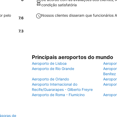
condição satisfatória
or pelo
Nossos clientes disseram que funcionários A
7.6
7.3
Principais aeroportos do mundo
Aeroporto de Lisboa
Aeropor
Aeroporto de Rio Grande
Aeroport
Benítez
Aeroporto de Orlando
Aeropor
Aeroporto Internacional do
Aeropor
Recife/Guararapes - Gilberto Freyre
Aeroporto de Roma - Fiumicino
Aeropor
iágoras de