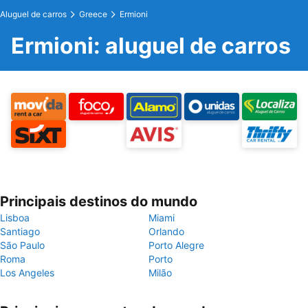
Aluguel de carros
Greece
Ermioni
Ermioni: aluguel de carros
Principais destinos do mundo
Lisboa
Miami
Santiago
Orlando
São Paulo
Porto Alegre
Roma
Porto
Los Angeles
Milão