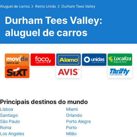
Aluguel de carros
Reino Unido
Durham Tees Valley
Durham Tees Valley:
aluguel de carros
Principais destinos do mundo
Lisboa
Miami
Santiago
Orlando
São Paulo
Porto Alegre
Roma
Porto
Los Angeles
Milão