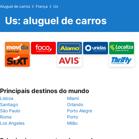
Aluguel de carros
França
Us
Us: aluguel de carros
Principais destinos do mundo
Lisboa
Miami
Santiago
Orlando
São Paulo
Porto Alegre
Roma
Porto
Los Angeles
Milão