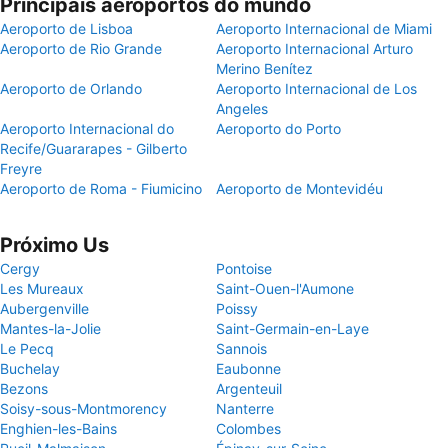
Principais aeroportos do mundo
Aeroporto de Lisboa
Aeroporto Internacional de Miami
Aeroporto de Rio Grande
Aeroporto Internacional Arturo
Merino Benítez
Aeroporto de Orlando
Aeroporto Internacional de Los
Angeles
Aeroporto Internacional do
Aeroporto do Porto
Recife/Guararapes - Gilberto
Freyre
Aeroporto de Roma - Fiumicino
Aeroporto de Montevidéu
Próximo Us
Cergy
Pontoise
Les Mureaux
Saint-Ouen-l'Aumone
Aubergenville
Poissy
Mantes-la-Jolie
Saint-Germain-en-Laye
Le Pecq
Sannois
Buchelay
Eaubonne
Bezons
Argenteuil
Soisy-sous-Montmorency
Nanterre
Enghien-les-Bains
Colombes