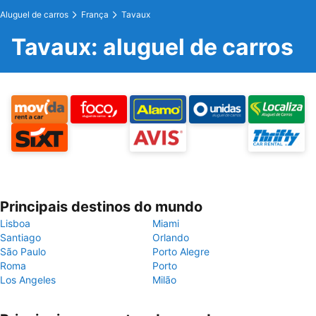
Aluguel de carros
França
Tavaux
Tavaux: aluguel de carros
Principais destinos do mundo
Lisboa
Miami
Santiago
Orlando
São Paulo
Porto Alegre
Roma
Porto
Los Angeles
Milão