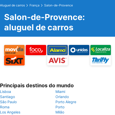
Aluguel de carros
França
Salon-de-Provence
Salon-de-Provence:
aluguel de carros
Principais destinos do mundo
Lisboa
Miami
Santiago
Orlando
São Paulo
Porto Alegre
Roma
Porto
Los Angeles
Milão