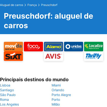
Aluguel de carros
França
Preuschdorf
Preuschdorf: aluguel de
carros
Principais destinos do mundo
Lisboa
Miami
Santiago
Orlando
São Paulo
Porto Alegre
Roma
Porto
Los Angeles
Milão