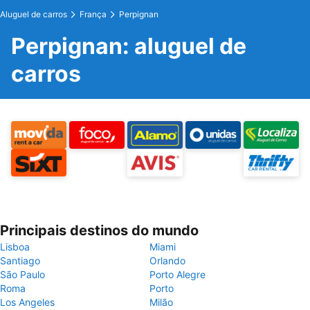
Aluguel de carros
França
Perpignan
Perpignan: aluguel de
carros
Principais destinos do mundo
Lisboa
Miami
Santiago
Orlando
São Paulo
Porto Alegre
Roma
Porto
Los Angeles
Milão