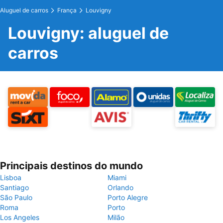
Aluguel de carros
França
Louvigny
Louvigny: aluguel de
carros
Principais destinos do mundo
Lisboa
Miami
Santiago
Orlando
São Paulo
Porto Alegre
Roma
Porto
Los Angeles
Milão