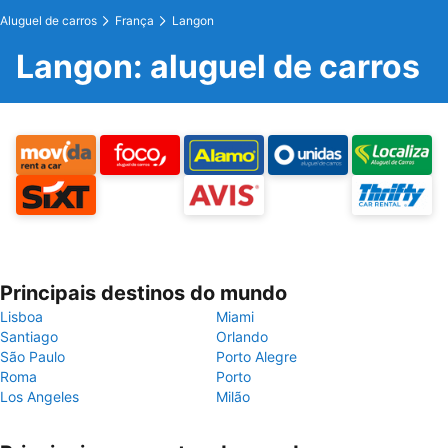
Aluguel de carros
França
Langon
Langon: aluguel de carros
Principais destinos do mundo
Lisboa
Miami
Santiago
Orlando
São Paulo
Porto Alegre
Roma
Porto
Los Angeles
Milão