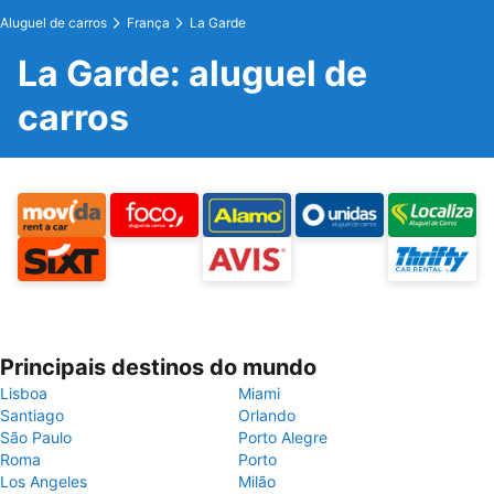
Aluguel de carros
França
La Garde
La Garde: aluguel de
carros
Principais destinos do mundo
Lisboa
Miami
Santiago
Orlando
São Paulo
Porto Alegre
Roma
Porto
Los Angeles
Milão