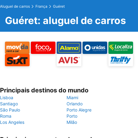
Aluguel de carros
França
Guéret
Guéret: aluguel de carros
Principais destinos do mundo
Lisboa
Miami
Santiago
Orlando
São Paulo
Porto Alegre
Roma
Porto
Los Angeles
Milão