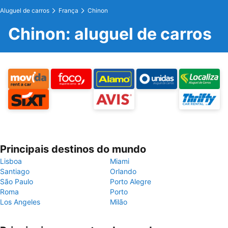
Aluguel de carros
França
Chinon
Chinon: aluguel de carros
Principais destinos do mundo
Lisboa
Miami
Santiago
Orlando
São Paulo
Porto Alegre
Roma
Porto
Los Angeles
Milão