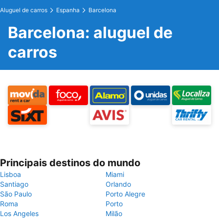
Aluguel de carros
Espanha
Barcelona
Barcelona: aluguel de
carros
Principais destinos do mundo
Lisboa
Miami
Santiago
Orlando
São Paulo
Porto Alegre
Roma
Porto
Los Angeles
Milão