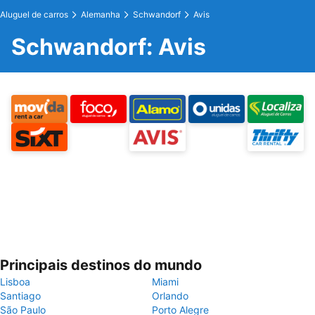
Aluguel de carros
Alemanha
Schwandorf
Avis
Schwandorf: Avis
Principais destinos do mundo
Lisboa
Miami
Santiago
Orlando
São Paulo
Porto Alegre