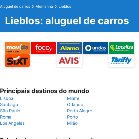
Aluguel de carros
Alemanha
Lieblos
Lieblos: aluguel de carros
Principais destinos do mundo
Lisboa
Miami
Santiago
Orlando
São Paulo
Porto Alegre
Roma
Porto
Los Angeles
Milão