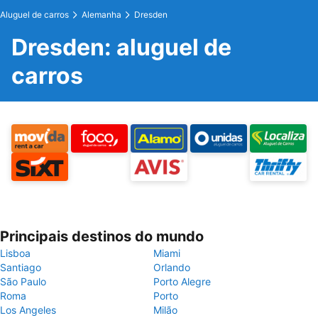
Aluguel de carros
Alemanha
Dresden
Dresden: aluguel de
carros
Principais destinos do mundo
Lisboa
Miami
Santiago
Orlando
São Paulo
Porto Alegre
Roma
Porto
Los Angeles
Milão