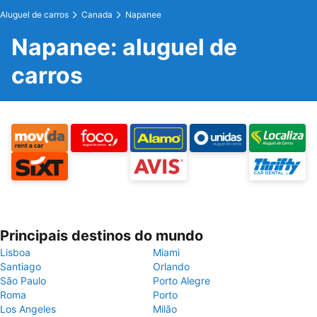
Aluguel de carros
Canada
Napanee
Napanee: aluguel de
carros
Principais destinos do mundo
Lisboa
Miami
Santiago
Orlando
São Paulo
Porto Alegre
Roma
Porto
Los Angeles
Milão