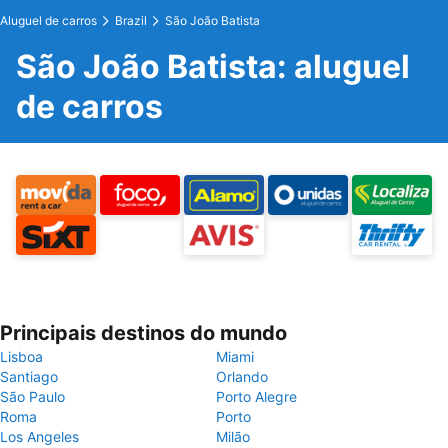
Aluguel de carros
Brazil
São João Batista
São João Batista: aluguel
de carros
Principais destinos do mundo
Lisboa
Miami
Santiago
Orlando
São Paulo
Porto Alegre
Roma
Porto
Los Angeles
Milão