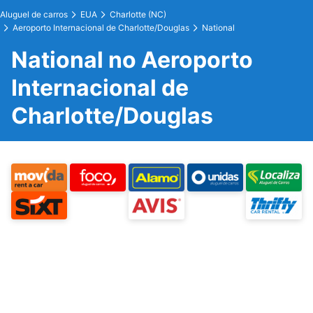
Aluguel de carros
EUA
Charlotte (NC)
Aeroporto Internacional de Charlotte/Douglas
National
National no Aeroporto
Internacional de
Charlotte/Douglas