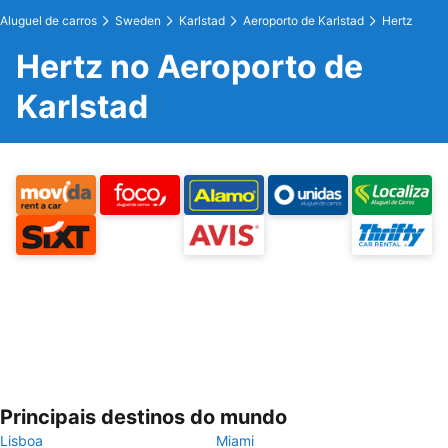
Aluguel de carros
Sweden
Karlstad
Aeroporto de Karlstad
Hertz
Hertz no Aeroporto de
Karlstad
Principais destinos do mundo
Lisboa
Miami