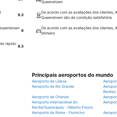
Queenstown
é
De acordo com as avaliações dos clientes, A
9.3
Queenstown são de condição satisfatória
 Queenstown
De acordo com as avaliações dos clientes, A
9
dinheiro
nte rápido
8.3
Principais aeroportos do mundo
Aeroporto de Lisboa
Aeropor
Aeroporto de Rio Grande
Aeroport
Benítez
Aeroporto de Orlando
Aeropor
Aeroporto Internacional do
Aeropor
Recife/Guararapes - Gilberto Freyre
Aeroporto de Roma - Fiumicino
Aeropor