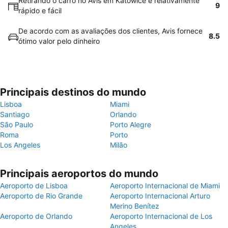
Retirando o carro no Avis em Katowice é relativamente
9
rápido e fácil
De acordo com as avaliações dos clientes, Avis fornece
8.5
ótimo valor pelo dinheiro
Principais destinos do mundo
Lisboa
Miami
Santiago
Orlando
São Paulo
Porto Alegre
Roma
Porto
Los Angeles
Milão
Principais aeroportos do mundo
Aeroporto de Lisboa
Aeroporto Internacional de Miami
Aeroporto de Rio Grande
Aeroporto Internacional Arturo
Merino Benítez
Aeroporto de Orlando
Aeroporto Internacional de Los
Angeles