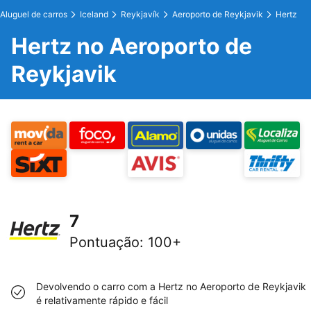
Aluguel de carros
Iceland
Reykjavík
Aeroporto de Reykjavik
Hertz
Hertz no Aeroporto de
Reykjavik
7
Pontuação
:
100+
Devolvendo o carro com a Hertz no Aeroporto de Reykjavik
é relativamente rápido e fácil