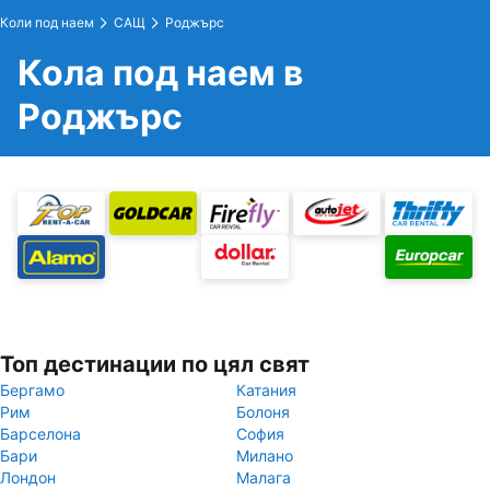
Коли под наем
САЩ
Роджърс
Кола под наем в
Роджърс
Топ дестинации по цял свят
Бергамо
Катания
Рим
Болоня
Барселона
София
Бари
Милано
Лондон
Малага