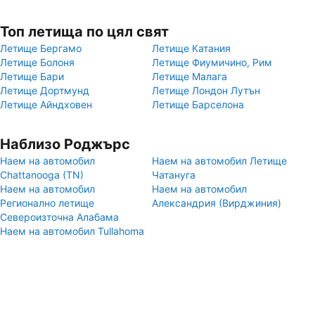
Топ летища по цял свят
Летище Бергамо
Летище Катания
Летище Болоня
Летище Фиумичино, Рим
Летище Бари
Летище Малага
Летище Дортмунд
Летище Лондон Лутън
Летище Айндховен
Летище Барселона
Наблизо Роджърс
Наем на автомобил
Наем на автомобил Летище
Chattanooga (TN)
Чатануга
Наем на автомобил
Наем на автомобил
Регионално летище
Александрия (Вирджиния)
Североизточна Алабама
Наем на автомобил Tullahoma