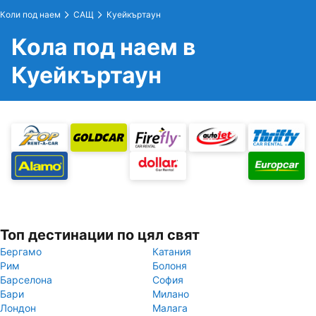
Коли под наем
САЩ
Куейкъртаун
Кола под наем в
Куейкъртаун
Топ дестинации по цял свят
Бергамо
Катания
Рим
Болоня
Барселона
София
Бари
Милано
Лондон
Малага