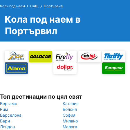
Коли под наем
САЩ
Портървил
Кола под наем в
Портървил
Топ дестинации по цял свят
Бергамо
Катания
Рим
Болоня
Барселона
София
Бари
Милано
Лондон
Малага