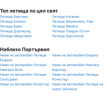
Топ летища по цял свят
Летище Бергамо
Летище Катания
Летище Болоня
Летище Фиумичино, Рим
Летище Бари
Летище Малага
Летище Дортмунд
Летище Лондон Лутън
Летище Айндховен
Летище Барселона
Наблизо Портървил
Наем на автомобил Летище
Наем на автомобил Бъфало
Бъфало
Наем на автомобил Летище
Наем на автомобил Ниагара
Ниагара Фолс
водопад
Наем на автомобил Летище
Наем на автомобил Летище
Скотсдейл
Рочестър
Наем на автомобил Рочестър
Наем на автомобил Летище на
окръг Шътокуа