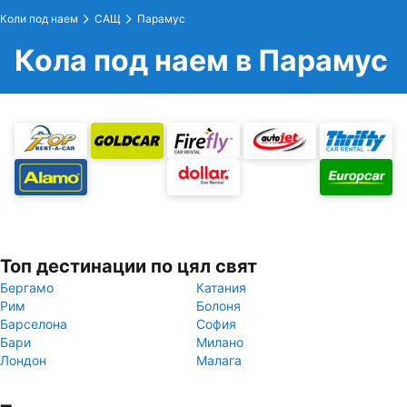
Коли под наем
САЩ
Парамус
Кола под наем в Парамус
Топ дестинации по цял свят
Бергамо
Катания
Рим
Болоня
Барселона
София
Бари
Милано
Лондон
Малага