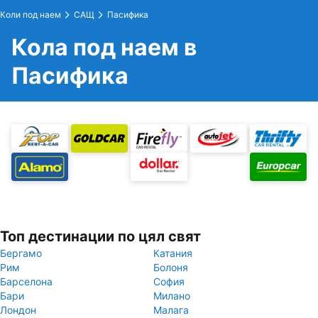
Коли под наем
САЩ
Пасифика
Кола под наем в
Пасифика
Топ дестинации по цял свят
Бергамо
Катания
Рим
Болоня
Барселона
София
Бари
Милано
Лондон
Малага