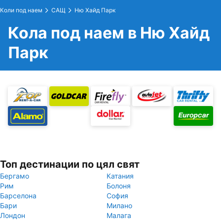
Коли под наем
САЩ
Ню Хайд Парк
Кола под наем в Ню Хайд
Парк
Топ дестинации по цял свят
Бергамо
Катания
Рим
Болоня
Барселона
София
Бари
Милано
Лондон
Малага