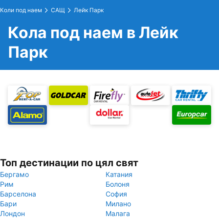
Коли под наем
САЩ
Лейк Парк
Кола под наем в Лейк
Парк
Топ дестинации по цял свят
Бергамо
Катания
Рим
Болоня
Барселона
София
Бари
Милано
Лондон
Малага