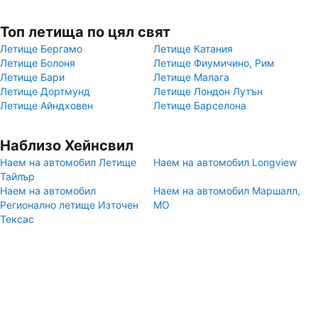
Топ летища по цял свят
Летище Бергамо
Летище Катания
Летище Болоня
Летище Фиумичино, Рим
Летище Бари
Летище Малага
Летище Дортмунд
Летище Лондон Лутън
Летище Айндховен
Летище Барселона
Наблизо Хейнсвил
Наем на автомобил Летище
Наем на автомобил Longview
Тайлър
Наем на автомобил
Наем на автомобил Маршалл,
Регионално летище Източен
MO
Тексас