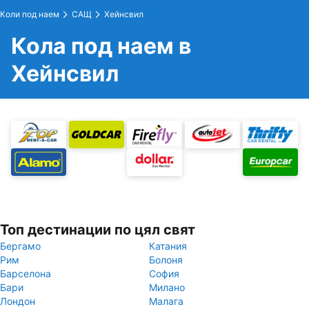
Коли под наем
САЩ
Хейнсвил
Кола под наем в
Хейнсвил
Топ дестинации по цял свят
Бергамо
Катания
Рим
Болоня
Барселона
София
Бари
Милано
Лондон
Малага