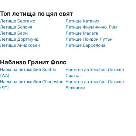
Топ летища по цял свят
Летище Бергамо
Летище Катания
Летище Болоня
Летище Фиумичино, Рим
Летище Бари
Летище Малага
Летище Дортмунд
Летище Лондон Лутън
Летище Айндховен
Летище Барселона
Наблизо Гранит Фолс
Наем на автомобил Seattle
Наем на автомобил Летище
(WA)
Сиатъл
Наем на автомобил Charleston
Наем на автомобил Летище
(SC)
Белингам