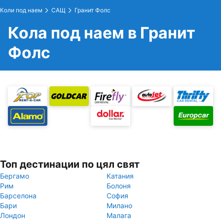
Коли под наем
САЩ
Гранит Фолс
Кола под наем в Гранит
Фолс
Топ дестинации по цял свят
Бергамо
Катания
Рим
Болоня
Барселона
София
Бари
Милано
Лондон
Малага