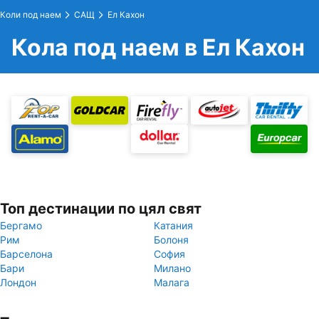
Коли под наем
САЩ
Ел Кахон
Кола под наем в Ел Кахон
Топ дестинации по цял свят
Бергамо
Катания
Рим
Болоня
Барселона
София
Бари
Милано
Лондон
Малага