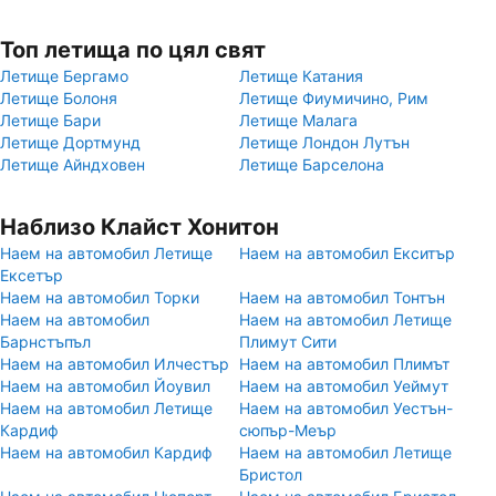
Топ летища по цял свят
Летище Бергамо
Летище Катания
Летище Болоня
Летище Фиумичино, Рим
Летище Бари
Летище Малага
Летище Дортмунд
Летище Лондон Лутън
Летище Айндховен
Летище Барселона
Наблизо Клайст Хонитон
Наем на автомобил Летище
Наем на автомобил Екситър
Ексетър
Наем на автомобил Торки
Наем на автомобил Тонтън
Наем на автомобил
Наем на автомобил Летище
Барнстъпъл
Плимут Сити
Наем на автомобил Илчестър
Наем на автомобил Плимът
Наем на автомобил Йоувил
Наем на автомобил Уеймут
Наем на автомобил Летище
Наем на автомобил Уестън-
Кардиф
сюпър-Меър
Наем на автомобил Кардиф
Наем на автомобил Летище
Бристол