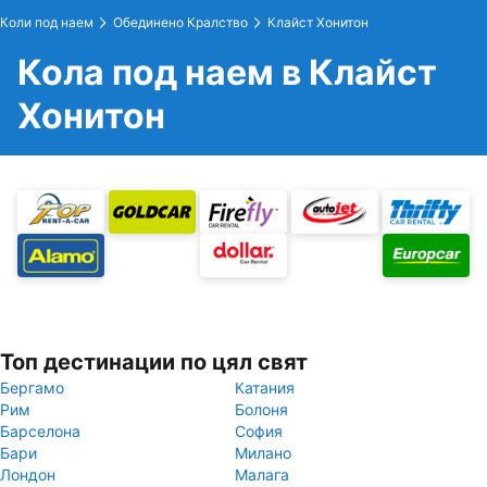
Коли под наем
Обединено Кралство
Клайст Хонитон
Кола под наем в Клайст
Хонитон
Топ дестинации по цял свят
Бергамо
Катания
Рим
Болоня
Барселона
София
Бари
Милано
Лондон
Малага