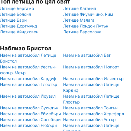
Топ летища по цял свят
Летище Бергамо
Летище Катания
Летище Болоня
Летище Фиумичино, Рим
Летище Бари
Летище Малага
Летище Дортмунд
Летище Лондон Лутън
Летище Айндховен
Летище Барселона
Наблизо Бристол
Наем на автомобил Летище
Наем на автомобил Бат
Бристол
Наем на автомобил Уестън-
Наем на автомобил Нюпорт
сюпър-Меър
Наем на автомобил Кардиф
Наем на автомобил Илчестър
Наем на автомобил Глостър
Наем на автомобил Летище
Кардиф
Наем на автомобил Йоувил
Наем на автомобил Летище
Глостър
Наем на автомобил Суиндън
Наем на автомобил Тонтън
Наем на автомобил Еймсбъри
Наем на автомобил Херефорд
Наем на автомобил Солсбъри
Наем на автомобил Устър
Наем на автомобил Нюбъри
Наем на автомобил Летище