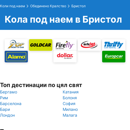
Коли под наем
Обединено Кралство
Бристол
Кола под наем в Бристол
Топ дестинации по цял свят
Бергамо
Катания
Рим
Болоня
Барселона
София
Бари
Милано
Лондон
Малага